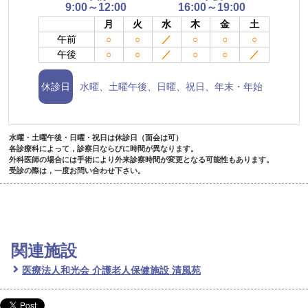
9:00～12:00
16:00～19:00
月
火
水
木
金
土
午前
○
○
／
○
○
○
午後
○
○
／
○
○
／
休診日
水曜、土曜午後、日曜、祝日、年末・年始
水曜・土曜午後・日曜・祝日は休診日（面会は可）
各診療科によって，診察日ならびに時間が異なります。
外科医師の場合には手術により外来診察時間が変更となる可能性もあります。
受診の際は，一度お問い合わせ下さい。
関連施設
医療法人和光会 介護老人保健施設 清風苑